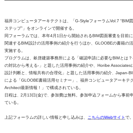
福井コンピュータアーキテクトは、「G-StyleフォーラムVol.7 “B
ステップ”」をオンラインで開催する。
同フォーラムでは、本年4月1日から開始されるBIM図面審査を目前に
関連するBIM設計の活用事例の紹介を行うほか、GLOOBEの書籍の
実施する。
プログラムは、畝啓建築事務所による「確認申請に必要なBIMとは？-fullB
の対比から考える-」と題した活用事例の紹介や、Horibe Associate
設計判断と
情報共有の合理化」と題した活用事例の紹介
Japan-
、
、
による「GLOOBE書籍活用セミナー」、福井コンピュータアーキテク
Architect最新情報！」で構成されている。
日程は
2月13日(金)で
参加費は無料。参加申込フォームから事前
、
、
ている。
上記フォーラムの詳しい情報と申し込みは、
こちらのWebサイト
で