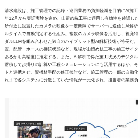
清水建設は、施工管理での記録・巡回業務の負担軽減を目的にAI施
年12月から実証実験を進め、山留め杭工事に適用し有効性を確認し
所付近に設置したカメラの映像を一定間隔でサーバーに送信しAI解
ルタイムで自動判定する仕組み。複数のカメラ映像を活用し、視覚
ダルLLMを組み合わせた独自のハイブリッド型AI解析技術が特長だ
置、配管・ホースの接続状態など、現場が山留め杭工事の施工サイ
あるかを高精度に推定する。また、AI解析で得た施工状況のデジタ
蓄積して歩掛りの計算や工程シミュレーションにも活用するほか、
トと連携させ、資機材手配の修正検討など、施工管理の一部の自動
れまで各システムに分散していた情報が一元化され、担当者の業務