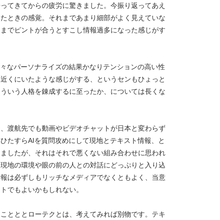
帰ってきてからの疲労に驚きました。今振り返ってあえ
けたときの感覚。それまであまり細部がよく見えていな
々までピントが合うとすこし情報過多になった感じがす
様々なパーソナライズの結果かなりテンションの高い性
と近くにいたような感じがする、というセンもひょっと
そういう人格を錬成するに至ったか、については長くな
り、渡航先でも動画やビデオチャットが日本と変わらず
ひたすらAIを質問攻めにして現地とテキスト情報、と
りましたが、それはそれで悪くない組み合わせに思われ
、現地の環境や眼の前の人との対話にどっぷりと入り込
情報は必ずしもリッチなメディアでなくともよく、当意
ストでもよいかもしれない。
ることととローテクとは、考えてみれば別物です。テキ