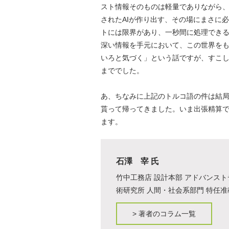
スト情報そのものは軽量でありながら
されたAIが作り出す、その場にまさに
トには限界があり、一秒間に処理でき
深い情報を手元において、この世界を
いろと気づく」という話ですが、すこ
まででした。
あ、ちなみに上記のトルコ語の件は結
貰って帰ってきました。いま出張精算
ます。
石澤 宰 氏
竹中工務店 設計本部 アドバンスト
術研究所 人間・社会系部門 特任准
>
著者のコラム一覧