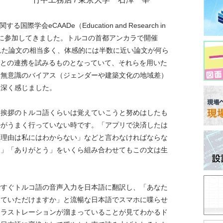
る国際学会eCAADe（Education
and
Research
in
al Design）に参加してきました。トルコの首都アンカラで開催
れた論文の相当多く、体感的には半数に近い論文が何ら
どとの連携を試みるものとなっていて、それらを用いた
む無意識のバイアス（ジェンダーや建築文化の地域差）
味深く感じました。
な挨拶のトルコ語くらいは覚えていこうと努めはしたも
かがうまく行っていない時です。「アプリで決済したは
い理由は私にはわからない」などと言わなければならな
す」「ありがとう」をいくら組み合わせてもこの文は生
ですぐトルコ語の音声入力を日本語に翻訳し、「あなた
していただけますか」と流暢な日本語でスマホに喋らせ
フラストレーションが溜まっていることが見てわかるド