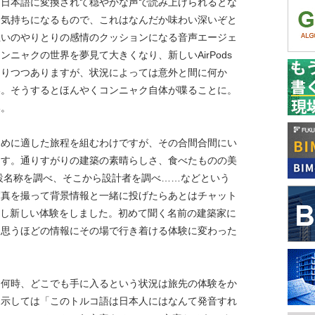
な日本語に変換されて穏やかな声で読み上げられるとな
う気持ちになるもので、これはなんだか味わい深いぞと
互いのやりとりの感情のクッションになる音声エージェ
ニャクの世界を夢見て大きくなり、新しいAirPods
なりつつありますが、状況によっては意外と間に何か
い。そうするとほんやくコンニャク自体が喋ることに。
い。
ために適した旅程を組むわけですが、その合間合間にい
ます。通りすがりの建築の素晴らしさ、食べたものの美
施設名称を調べ、そこから設計者を調べ……などという
写真を撮って背景情報と一緒に投げたらあとはチャット
少し新しい体験をしました。初めて聞く名前の建築家に
と思うほどの情報にその場で行き着ける体験に変わった
つ何時、どこでも手に入るという状況は旅先の体験をか
を示しては「このトルコ語は日本人にはなんて発音すれ