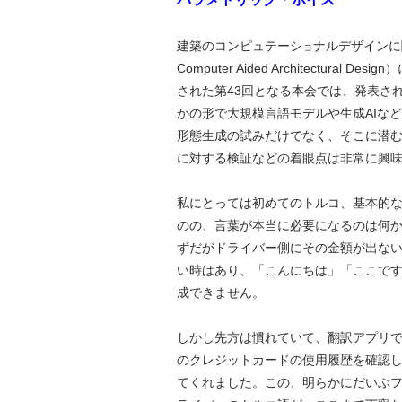
建築のコンピュテーシ
ナルデザインに関す
ョ
Computer Aided Architectur
された第43回となる本会では、発表さ
かの形で大規模言語モデルや生成AIな
形態生成の試みだけでなく、そこに潜
に対する検証などの着眼点は非常に興
私にとっては初めてのトルコ、基本的
のの、言葉が本当に必要になるのは何
ずだがドライバー側にその金額が出な
い時はあり、「こんにちは」「ここで
成できません。
しかし先方は慣れていて、翻訳アプリ
のクレジットカードの使用履歴を確認
てくれました。この、明らかにだいぶ