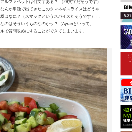
アルファベットは何文字ある？ （29文字だそうです）
「なんか単独で出てきたこのタマネギスライスはどうや
の粉はなに？（スマックというスパイスだそうです）」
、
なのはそういうものなのかッ？（Ayranといって、
ベルで質問攻めにすることができてしまいます。