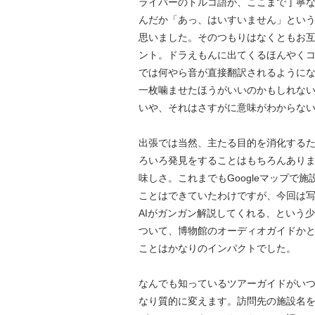
ライバーのトルコ語が、ここまで丁寧
んだか「あっ、はいすいません」とい
思いました。そのつもりはなくともお
ント。ドラえもんに出てくるほんやくコン
では何やら音が直接翻訳されるように
一枚噛ませたほうがいいのかもしれな
いや、それはさすがに意味がわからな
出張では当然、主たる目的を消化する
ろいろ発見をすることはもちろんあり
味しさ。これまでもGoogleマップで
ことはできていたわけですが、今回は
AIがガンガン解説してくれる、という
ついて、博物館のオーディオガイドか
ことはかなりのインパクトでした。
なんでも知っているツアーガイドがい
なり質的に変えます。訪問先の施設名