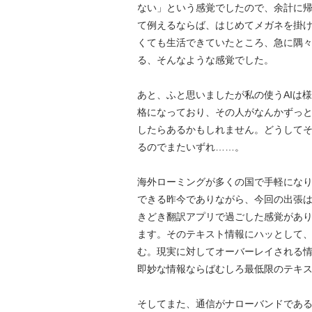
ない」という感覚でしたので、余計に
て例えるならば、はじめてメガネを掛
くても生活できていたところ、急に隅
る、そんなような感覚でした。
あと、ふと思いましたが私の使うAIは
格になっており、その人がなんかずっ
したらあるかもしれません。どうして
るのでまたいずれ……。
海外ローミングが多くの国で手軽にな
できる昨今でありながら、今回の出張は
きどき翻訳アプリで過ごした感覚があ
ます。そのテキスト情報にハッとして
む。現実に対してオーバーレイされる
即妙な情報ならばむしろ最低限のテキ
そしてまた、通信がナローバンドであ