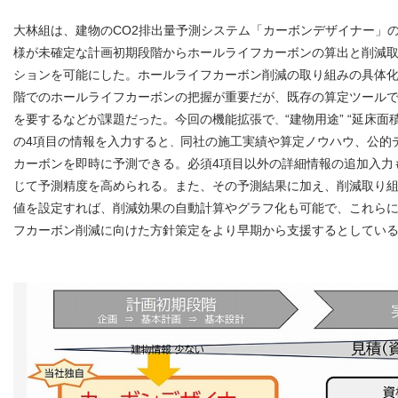
大林組は、建物のCO2排出量予測システム「カーボンデザイナー」
様が未確定な計画初期段階からホールライフカーボンの算出と削減
ションを可能にした。ホールライフカーボン削減の取り組みの具体
階でのホールライフカーボンの把握が重要だが、既存の算定ツール
を要するなどが課題だった。今回の機能拡張で
“建物用途” “延床面積
、
の4項目の情報を入力すると
同社の施工実績や算定ノウハウ、公的
、
カーボンを即時に予測できる。必須4項目以外の詳細情報の追加入力
じて予測精度を高められる。また、その予測結果に加え、削減取り
値を設定すれば、削減効果の自動計算やグラフ化も可能で、これら
フカーボン削減に向けた方針策定をより早期から支援するとしてい