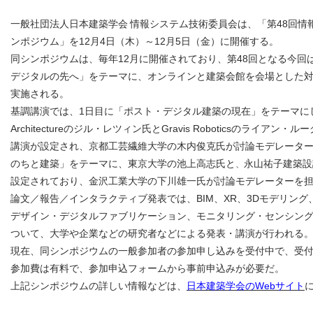
一般社団法人日本建築学会
情報システム技術委員会は、「第48回情報
ンポジウム」を12月4日（木）～12月5日（金）に開催する。
同シンポジウムは、毎年12月に開催されており、第48回となる今回
デジタルの先へ」をテーマに、オンラインと建築会館を会場とした
実施される。
基調講演では、1日目に「ポスト・デジタル建築の現在」をテーマにしたA
Architectureのジル・レツィン氏とGravis Roboticsのライア
講演が設定され、京都工芸繊維大学の木内俊克氏が討論モデレーター
のちと建築」をテーマに、東京大学の池上高志氏と
永山祐子建築設
、
設定されており、金沢工業大学の下川雄一氏が討論モデレーターを
論文／報告／インタラクティブ発表では、BIM、XR、3Dモデリング
デザイン・デジタルファブリケーション、モニタリング・センシン
ついて、大学や企業などの研究者などによる発表・講演が行われる
現在、同シンポジウムの一般参加者の参加申し込みを受付中で、受付期
参加費は有料で、参加申込フォームから事前申込みが必要だ。
上記シンポジウムの詳しい情報などは、
日本建築学会のWebサイト