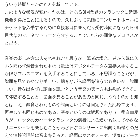
ういう時期だったのだと分析している。
このような状況が変わったのは、とあるBIM業界のクラシックに造
機会を得たことによるもので、久しぶりに気軽にコンサートホール
チケットを入手するために直接窓口に並んだり受付時間になったら
世代なので、ネットワークを介することでこれらの面倒なプロセス
と思う。
音楽の楽しみ方は人それぞれだと思うが、筆者の場合、昔から気に
ルを問わず録音されたもの（最近はデジタルデータを直接入手する
な限りフルスコア）を入手することにしている。不思議なことだが
譜面を見てもやはり美しい。聴きながら譜面を追うのも良いが、譜
しい。音を出さずに譜面を読むという音楽の聴き方もお勧めできる
て体験することと、図面を見ることがあるのと同じようなものかも
とはいえ、録音されたものや譜面というのは固定された記録であり
再生しても同じものである。演奏というのは解釈であり（一番自由
うが、ロックのカバーやクラシックの演者による違いも決して小さ
リエーションを楽しむことがわざわざコンサートに出向く動機なの
えて情報管理的に音楽を見ると、譜面はマスタデータ、演奏はデー