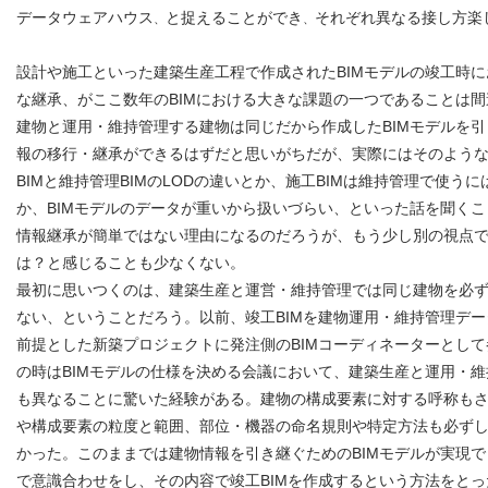
データウェアハウス
と捉えることができ
それぞれ異なる接し方楽
、
、
設計や施工といった建築生産工程で作成されたBIMモデルの竣工時
な継承、がここ数年のBIMにおける大きな課題の一つであることは
建物と運用・維持管理する建物は同じだから作成したBIMモデルを
報の移行・継承ができるはずだと思いがちだが、実際にはそのよう
BIMと維持管理BIMのLODの違いとか、施工BIMは維持管理で使う
か、BIMモデルのデータが重いから扱いづらい、といった話を聞く
情報継承が簡単ではない理由になるのだろうが、もう少し別の視点
は？と感じることも少なくない。
最初に思いつくのは、建築生産と運営・維持管理では同じ建物を必
ない、ということだろう。以前、竣工BIMを建物運用・維持管理デ
前提とした新築プロジェクトに発注側のBIMコーディネーターとし
の時はBIMモデルの仕様を決める会議において、建築生産と運用・
も異なることに驚いた経験がある。建物の構成要素に対する呼称も
や構成要素の粒度と範囲、部位・機器の命名規則や特定方法も必ず
かった。このままでは建物情報を引き継ぐためのBIMモデルが実現
で意識合わせをし、その内容で竣工BIMを作成するという方法をと