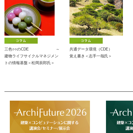
三色○○のCDE ～
共通データ環境（CDE）
建物ライフサイクルマネジメン
覚え書き＜志手一哉氏＞
トの情報基盤＜松岡⾠郎氏＞