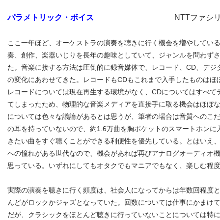
パラメトリック・ボイス
NTTファシリティー
ここ一年ほど、オーケストラの演奏を聴きに行く機会を増やしてい
奏、創作、楽器いじりを長年の趣味としていて、ジャンルを問わず
た。音楽に接する方法は圧倒的に録音媒体で、レコード、CD、デジ
の変化にあわせてきた。レコードもCDもこれまで入手したものはほ
レコードについては現在再生する環境がなく、CDについてはすべて
てしまったため、物理的な音楽メディアを直接手に取る機会はほぼ
については色々な議論があるとは思うが、筆者の場合は音質へのこ
の耳を持っていないので、約1.6万曲を胸ポケットのスマートホンに
きたい曲をすぐ聴くことができる利便性を優先している。とはいえ
への憧れがある世代なので、機会があれば再びアナログオーディオ
思っている。いずれにしてもオタクでもマニアでもなく、楽しむ程
実際の演奏を聴きに行く頻度は、社会人になってからは年数回程度
んどがロックかジャズとなっていた。回数については仕事にかまけ
だが、クラシックをほとんど聴きに行っていないことについては特