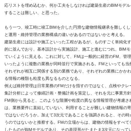
応リストを埋め込むか、何か工夫をしなければ建築生産のBIMモデ
することは難しい、と思った。
もう一つ、竣工時に竣工BIMを介した円滑な建物情報継承を難しく
と運用・維持管理の業務構成の違いがあるのではないかと考える。
建築生産には設計や施工といった工程があるが、ものすごく単純化
的に並んでおり、基本設計から実施設計、施工と進むにつれ、BIMモ
ていくように見える。これに対して、FMは一般的に経営のFM、管理
いったように複数の業務が同時並行で実施される。FMといっても当
それぞれが相互に関係する別の業務であり、それぞれの業務にかか
る情報の種類も粒度も異なるものとなる。
例えば維持管理は日常業務のFMだけを指すのではなく、点検やクレ
集計分析によって修繕計画・整備計画を策定し、それを元に事業方
FM側から見ると、このような階層や粒度の異なる情報管理が考慮され
は、業務要件に直結していない、利用することが難しい建物情報の
ではないだろうか。加えて3次元であることを強調されると、その時
うのではないかと推察する。FMの立場からは、建物の情報をすべて
したものがBIMモデルであり、その表現形がたまたま3次元になって