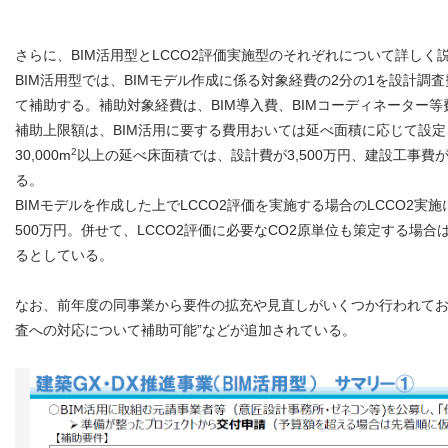
さらに、BIM活用型とLCCO2評価実施型のそれぞれについて詳しく
BIM活用型では、BIMモデル作成に係る対象経費の2分の1を設計調
て補助する。補助対象経費は、BIM導入費、BIMコーディネーター等
補助上限額は、BIM活用に要する費用おいては延べ面積に応じて設
2
30,000m
以上の延べ床面積では、設計費が3,500万円、建設工事費が5
る。
BIMモデルを作成した上でLCCO2評価を実施する場合のLCCO2実
500万円。併せて、LCCO2評価に必要なCO2原単位も策定する場合
るとしている。
なお、前年度の同事業から要件の拡充や見直しがいくつか行われており
査への対応について補助可能”などが追加されている。