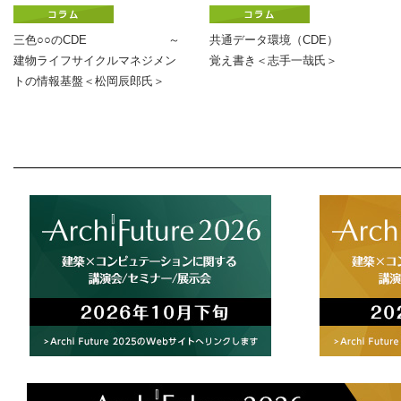
三色○○のCDE ～
共通データ環境（CDE）
建物ライフサイクルマネジメン
覚え書き＜志手一哉氏＞
トの情報基盤＜松岡⾠郎氏＞