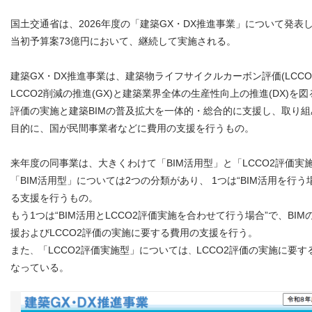
国土交通省は、2026年度の「建築GX・DX推進事業」について発表
当初予算案73億円において、継続して実施される。
建築GX・DX推進事業は、建築物ライフサイクルカーボン評価(LCCO
LCCO2削減の推進(GX)と建築業界全体の生産性向上の推進(DX)を
評価の実施と建築BIMの普及拡大を一体的・総合的に支援し、取り
目的に、国が民間事業者などに費用の支援を行うもの。
来年度の同事業は、大きくわけて「BIM活用型」と「LCCO2評価実
「BIM活用型」については2つの分類があり、 1つは“BIM活用を行う
る支援を行うもの。
もう1つは“BIM活用とLCCO2評価実施を合わせて行う場合”で、BI
援およびLCCO2評価の実施に要する費用の支援を行う。
また
「LCCO2評価実施型」については
LCCO2評価の実施に要
、
、
なっている。